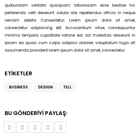
quibusdam veritatis quisquam laboriosam esse beatae hic
perferendis velit deserunt soluta iste repellendus officia in neque
veniam debitis Consectetur, Lorem ipsum dolor sit amet,
consectetur adipisicing elit. Accusantium vitae, consequuntur
minima tempora cupiditate ratione est, ad molestias deserunt in
ipsam ea quasi cum culpa adipisci dolores voluptatum fuga at!
assumenda provident lorem ipsum dolor sit amet, consectetur.
ETIKETLER
BUSINESS
DESIGN
TELL
BU GÖNDERIYI PAYLAŞ: